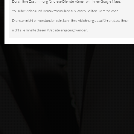
Durch Ihre Zustimmung für diese Dienste können wir Ihnen Google Maps,
YouTube Videos und Kontaktformulare ausliefern. Sollten Sie mit diesen
Diensten nicht einverstanden sein, kann Ihre Ablehnung dazu führen, dass Ihnen
nicht alle Inhalte dieser Website angezeigt werden.