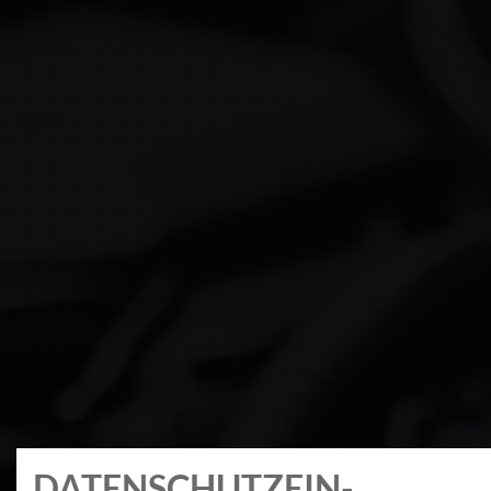
DATEN­SCHUTZ­EIN­